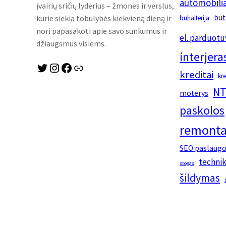
automobilia
įvairių sričių lyderius – žmones ir verslus,
but
kurie siekia tobulybės kiekvieną dieną ir
buhalterija
nori papasakoti apie savo sunkumus ir
el. parduotu
džiaugsmus visiems.
interjera
Twitter
Instagram
Facebook
Link
kreditai
kr
NT
moterys
paskolos
remonta
SEO paslaug
techni
stogas
šildymas