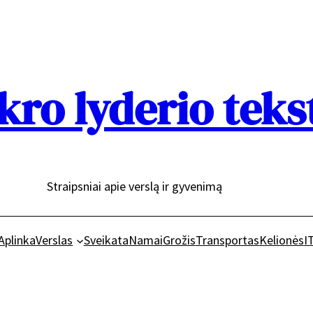
kro lyderio teks
Straipsniai apie verslą ir gyvenimą
Aplinka
Verslas
Sveikata
Namai
Grožis
Transportas
Kelionės
I