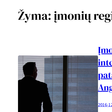
Žyma:
įmonių reg
Įmo
int
pat
Ang
2016-1