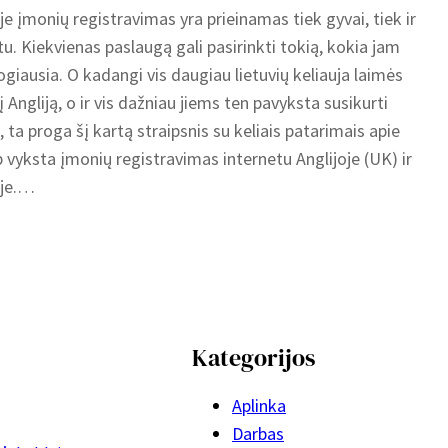
je įmonių registravimas yra prieinamas tiek gyvai, tiek ir
tu. Kiekvienas paslaugą gali pasirinkti tokią, kokia jam
ogiausia. O kadangi vis daugiau lietuvių keliauja laimės
į Angliją, o ir vis dažniau jiems ten pavyksta susikurti
, ta proga šį kartą straipsnis su keliais patarimais apie
ip vyksta įmonių registravimas internetu Anglijoje (UK) ir
oje.…
Kategorijos
Aplinka
Darbas