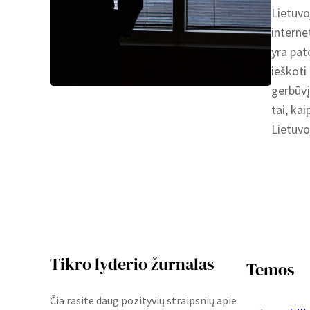
Lietuvo
interne
yra pat
ieškoti 
gerbūvį
tai, ka
Lietuv
Tikro lyderio žurnalas
Temos
Čia rasite daug pozityvių straipsnių apie