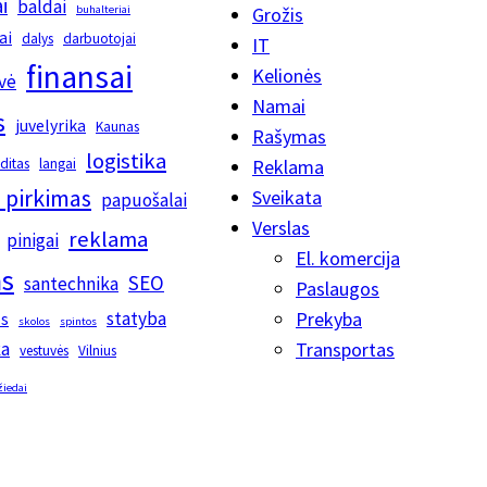
i
baldai
buhalteriai
Grožis
ai
dalys
darbuotojai
IT
finansai
Kelionės
vė
Namai
s
juvelyrika
Kaunas
Rašymas
logistika
editas
langai
Reklama
 pirkimas
Sveikata
papuošalai
Verslas
reklama
pinigai
El. komercija
s
SEO
santechnika
Paslaugos
statyba
Prekyba
os
skolos
spintos
ka
Transportas
vestuvės
Vilnius
žiedai