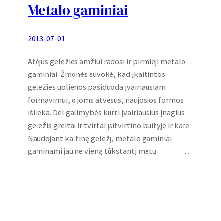
Metalo gaminiai
2013-07-01
Atėjus geležies amžiui radosi ir pirmieji metalo
gaminiai. Žmonės suvokė, kad įkaitintos
geležies uolienos pasiduoda įvairiausiam
formavimui, o joms atvėsus, naujosios formos
išlieka. Dėl galimybės kurti įvairiausius įnagius
geležis greitai ir tvirtai įsitvirtino buityje ir kare.
Naudojant kaltinę geležį, metalo gaminiai
gaminami jau ne vieną tūkstantį metų. …