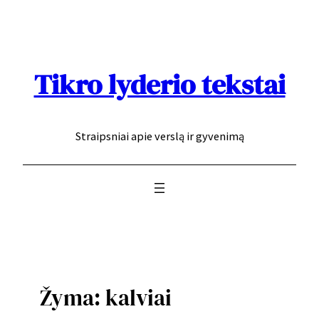
Eiti
prie
turinio
Tikro lyderio tekstai
Straipsniai apie verslą ir gyvenimą
Žyma:
kalviai