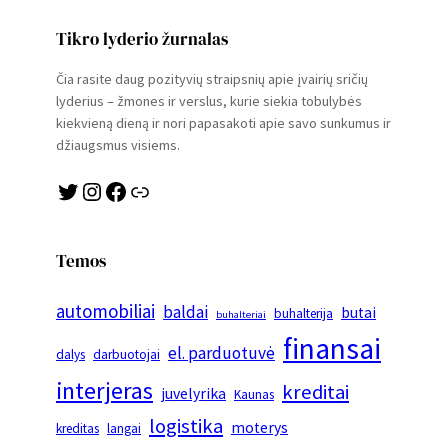
Tikro lyderio žurnalas
Čia rasite daug pozityvių straipsnių apie įvairių sričių
lyderius – žmones ir verslus, kurie siekia tobulybės
kiekvieną dieną ir nori papasakoti apie savo sunkumus ir
džiaugsmus visiems.
Twitter
Instagram
Facebook
Link
Temos
automobiliai
baldai
butai
buhalterija
buhalteriai
finansai
el. parduotuvė
dalys
darbuotojai
interjeras
kreditai
juvelyrika
Kaunas
logistika
moterys
kreditas
langai