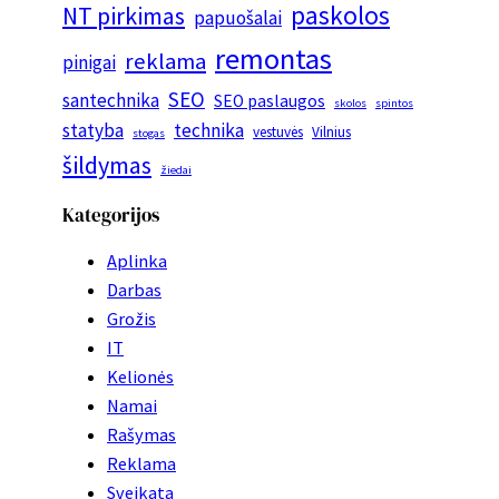
paskolos
NT pirkimas
papuošalai
remontas
reklama
pinigai
SEO
santechnika
SEO paslaugos
skolos
spintos
statyba
technika
vestuvės
Vilnius
stogas
šildymas
žiedai
Kategorijos
Aplinka
Darbas
Grožis
IT
Kelionės
Namai
Rašymas
Reklama
Sveikata