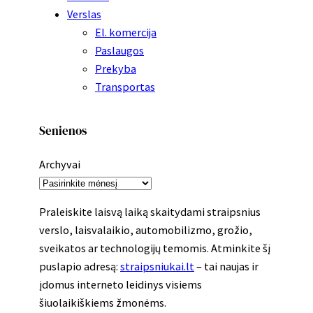
Verslas
El. komercija
Paslaugos
Prekyba
Transportas
Senienos
Archyvai
Praleiskite laisvą laiką skaitydami straipsnius
verslo, laisvalaikio, automobilizmo, grožio,
sveikatos ar technologijų temomis. Atminkite šį
puslapio adresą:
straipsniukai.lt
– tai naujas ir
įdomus interneto leidinys visiems
šiuolaikiškiems žmonėms.