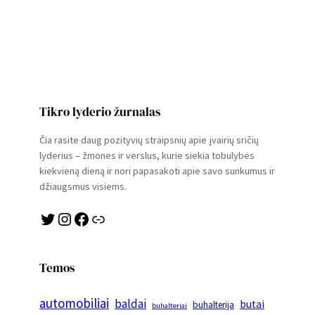
Tikro lyderio žurnalas
Čia rasite daug pozityvių straipsnių apie įvairių sričių
lyderius – žmones ir verslus, kurie siekia tobulybės
kiekvieną dieną ir nori papasakoti apie savo sunkumus ir
džiaugsmus visiems.
Twitter
Instagram
Facebook
Link
Temos
automobiliai
baldai
butai
buhalterija
buhalteriai