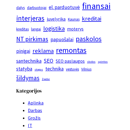
finansai
el. parduotuvė
dalys
darbuotojai
interjeras
kreditai
juvelyrika
Kaunas
logistika
moterys
kreditas
langai
paskolos
NT pirkimas
papuošalai
remontas
reklama
pinigai
SEO
santechnika
SEO paslaugos
skolos
spintos
statyba
technika
vestuvės
Vilnius
stogas
šildymas
žiedai
Kategorijos
Aplinka
Darbas
Grožis
IT