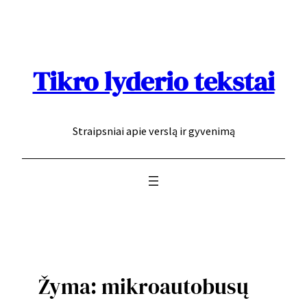
Eiti
prie
turinio
Tikro lyderio tekstai
Straipsniai apie verslą ir gyvenimą
Žyma:
mikroautobusų