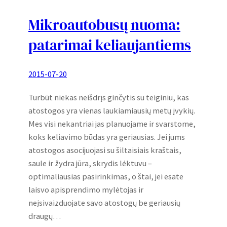
Mikroautobusų nuoma:
patarimai keliaujantiems
2015-07-20
Turbūt niekas neišdrįs ginčytis su teiginiu, kas
atostogos yra vienas laukiamiausių metų įvykių.
Mes visi nekantriai jas planuojame ir svarstome,
koks keliavimo būdas yra geriausias. Jei jums
atostogos asocijuojasi su šiltaisiais kraštais,
saule ir žydra jūra, skrydis lėktuvu –
optimaliausias pasirinkimas, o štai, jei esate
laisvo apisprendimo mylėtojas ir
neįsivaizduojate savo atostogų be geriausių
draugų…