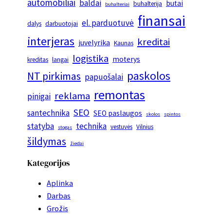
automobiliai
baldai
butai
buhalterija
buhalteriai
finansai
el. parduotuvė
dalys
darbuotojai
interjeras
kreditai
juvelyrika
Kaunas
logistika
moterys
kreditas
langai
paskolos
NT pirkimas
papuošalai
remontas
reklama
pinigai
SEO
santechnika
SEO paslaugos
skolos
spintos
statyba
technika
vestuvės
Vilnius
stogas
šildymas
žiedai
Kategorijos
Aplinka
Darbas
Grožis