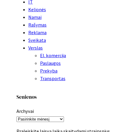
IT
Kelionės
Namai
Rašymas
Reklama
Sveikata
Verslas
El. komercija
Paslaugos
Prekyba
Transportas
Senienos
Archyvai
Praleiskite laisvą laiką skaitydami straipsnius