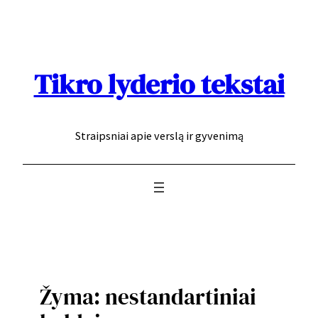
Eiti
prie
turinio
Tikro lyderio tekstai
Straipsniai apie verslą ir gyvenimą
Žyma:
nestandartiniai