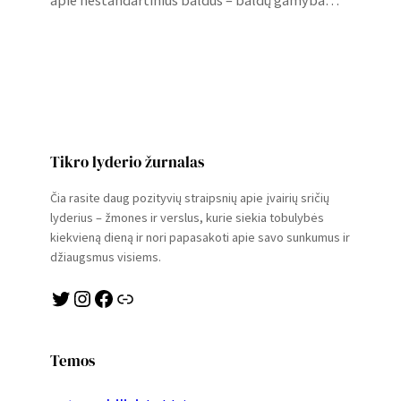
Tikro lyderio žurnalas
Čia rasite daug pozityvių straipsnių apie įvairių sričių
lyderius – žmones ir verslus, kurie siekia tobulybės
kiekvieną dieną ir nori papasakoti apie savo sunkumus ir
džiaugsmus visiems.
Twitter
Instagram
Facebook
Link
Temos