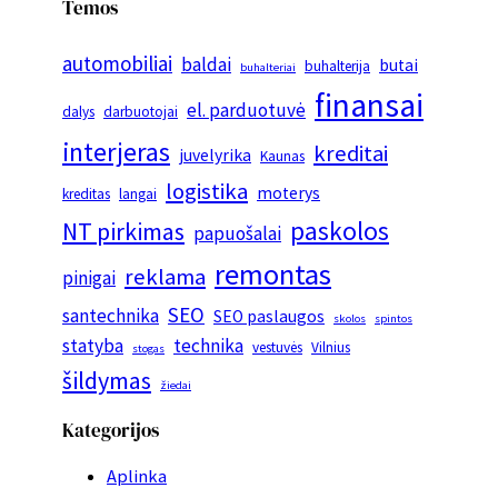
Temos
automobiliai
baldai
butai
buhalterija
buhalteriai
finansai
el. parduotuvė
dalys
darbuotojai
interjeras
kreditai
juvelyrika
Kaunas
logistika
moterys
kreditas
langai
paskolos
NT pirkimas
papuošalai
remontas
reklama
pinigai
SEO
santechnika
SEO paslaugos
skolos
spintos
statyba
technika
vestuvės
Vilnius
stogas
šildymas
žiedai
Kategorijos
Aplinka