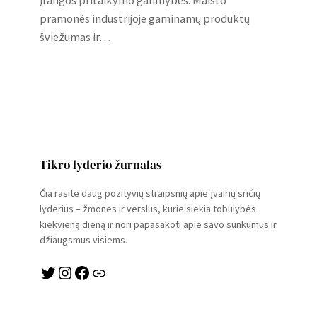
pramonės industrijoje gaminamų produktų
šviežumas ir…
Tikro lyderio žurnalas
Čia rasite daug pozityvių straipsnių apie įvairių sričių
lyderius – žmones ir verslus, kurie siekia tobulybės
kiekvieną dieną ir nori papasakoti apie savo sunkumus ir
džiaugsmus visiems.
Twitter
Instagram
Facebook
Link