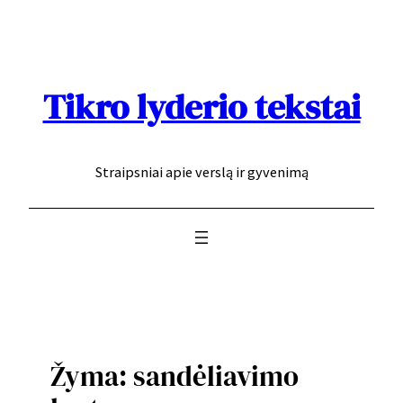
Eiti
prie
turinio
Tikro lyderio tekstai
Straipsniai apie verslą ir gyvenimą
Žyma:
sandėliavimo