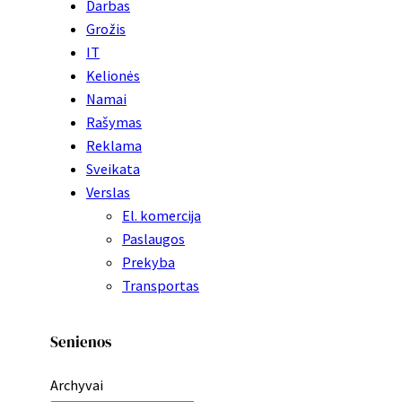
Darbas
Grožis
IT
Kelionės
Namai
Rašymas
Reklama
Sveikata
Verslas
El. komercija
Paslaugos
Prekyba
Transportas
Senienos
Archyvai