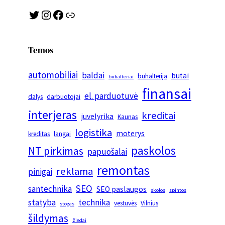
Twitter
Instagram
Facebook
Link
Temos
automobiliai
baldai
butai
buhalterija
buhalteriai
finansai
el. parduotuvė
dalys
darbuotojai
interjeras
kreditai
juvelyrika
Kaunas
logistika
moterys
kreditas
langai
paskolos
NT pirkimas
papuošalai
remontas
reklama
pinigai
SEO
santechnika
SEO paslaugos
skolos
spintos
statyba
technika
vestuvės
Vilnius
stogas
šildymas
žiedai