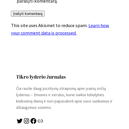
parašyti komentarą.
This site uses Akismet to reduce spam.
Learn how
your comment data is processed.
Tikro lyderio žurnalas
Čia rasite daug pozityvių straipsnių apie įvairių sričių
lyderius – žmones ir verslus, kurie siekia tobulybės
kiekvieną dieną ir nori papasakoti apie savo sunkumus ir
džiaugsmus visiems.
Twitter
Instagram
Facebook
Link