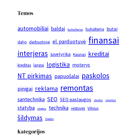
Temos
automobiliai
baldai
butai
buhalterija
buhalteriai
finansai
el. parduotuvė
dalys
darbuotojai
interjeras
kreditai
juvelyrika
Kaunas
logistika
moterys
kreditas
langai
paskolos
NT pirkimas
papuošalai
remontas
reklama
pinigai
SEO
santechnika
SEO paslaugos
skolos
spintos
statyba
technika
vestuvės
Vilnius
stogas
šildymas
žiedai
Kategorijos