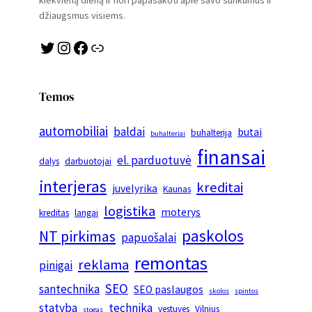
kiekvieną dieną ir nori papasakoti apie savo sunkumus ir
džiaugsmus visiems.
Twitter
Instagram
Facebook
Link
Temos
automobiliai
baldai
butai
buhalterija
buhalteriai
finansai
el. parduotuvė
dalys
darbuotojai
interjeras
kreditai
juvelyrika
Kaunas
logistika
moterys
kreditas
langai
paskolos
NT pirkimas
papuošalai
remontas
reklama
pinigai
SEO
santechnika
SEO paslaugos
skolos
spintos
statyba
technika
vestuvės
Vilnius
stogas