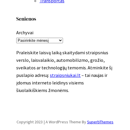
Transportas
Senienos
Archyvai
Praleiskite laisvą laiką skaitydami straipsnius
verslo, laisvalaikio, automobilizmo, grožio,
sveikatos ar technologijų temomis. Atminkite šį
puslapio adresą:
straipsniukai.lt
– tai naujas ir
įdomus interneto leidinys visiems
šiuolaikiškiems žmonėms.
Copyright 2023 | A WordPress Theme By
SuperbThemes