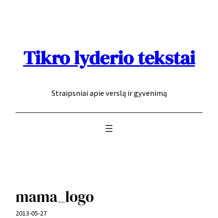
Eiti
prie
turinio
Tikro lyderio tekstai
Straipsniai apie verslą ir gyvenimą
mama_logo
2013-05-27