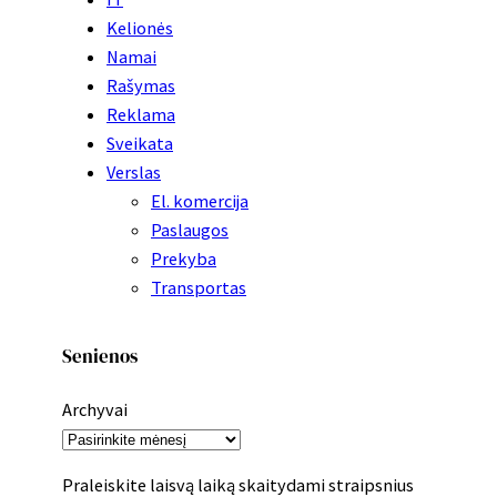
Kelionės
Namai
Rašymas
Reklama
Sveikata
Verslas
El. komercija
Paslaugos
Prekyba
Transportas
Senienos
Archyvai
Praleiskite laisvą laiką skaitydami straipsnius