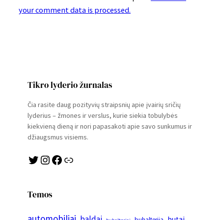
your comment data is processed.
Tikro lyderio žurnalas
Čia rasite daug pozityvių straipsnių apie įvairių sričių
lyderius – žmones ir verslus, kurie siekia tobulybės
kiekvieną dieną ir nori papasakoti apie savo sunkumus ir
džiaugsmus visiems.
Twitter
Instagram
Facebook
Link
Temos
automobiliai
baldai
butai
buhalterija