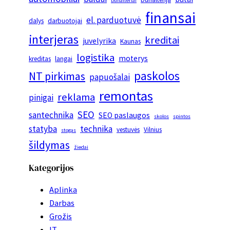
buhalteriai
finansai
el. parduotuvė
dalys
darbuotojai
interjeras
kreditai
juvelyrika
Kaunas
logistika
moterys
kreditas
langai
paskolos
NT pirkimas
papuošalai
remontas
reklama
pinigai
SEO
santechnika
SEO paslaugos
skolos
spintos
statyba
technika
vestuvės
Vilnius
stogas
šildymas
žiedai
Kategorijos
Aplinka
Darbas
Grožis
IT