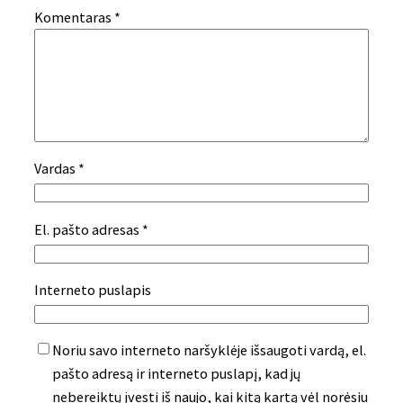
Komentaras
*
Vardas
*
El. pašto adresas
*
Interneto puslapis
Noriu savo interneto naršyklėje išsaugoti vardą, el.
pašto adresą ir interneto puslapį, kad jų
nebereiktų įvesti iš naujo, kai kitą kartą vėl norėsiu