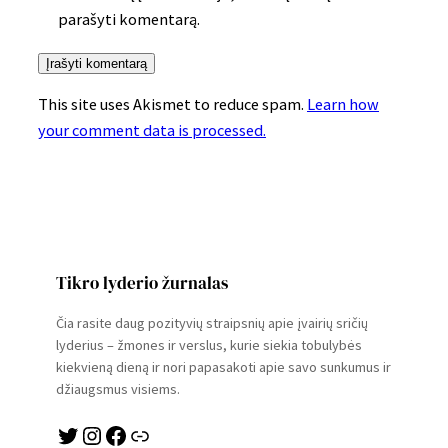
parašyti komentarą.
This site uses Akismet to reduce spam.
Learn how
your comment data is processed.
Tikro lyderio žurnalas
Čia rasite daug pozityvių straipsnių apie įvairių sričių
lyderius – žmones ir verslus, kurie siekia tobulybės
kiekvieną dieną ir nori papasakoti apie savo sunkumus ir
džiaugsmus visiems.
Twitter
Instagram
Facebook
Link