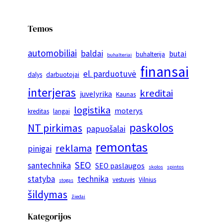
Temos
automobiliai
baldai
butai
buhalterija
buhalteriai
finansai
el. parduotuvė
dalys
darbuotojai
interjeras
kreditai
juvelyrika
Kaunas
logistika
moterys
kreditas
langai
paskolos
NT pirkimas
papuošalai
remontas
reklama
pinigai
SEO
santechnika
SEO paslaugos
skolos
spintos
statyba
technika
vestuvės
Vilnius
stogas
šildymas
žiedai
Kategorijos