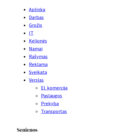
Aplinka
Darbas
Grožis
IT
Kelionės
Namai
Rašymas
Reklama
Sveikata
Verslas
El. komercija
Paslaugos
Prekyba
Transportas
Senienos