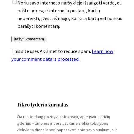
Noriu savo interneto naršyklėje išsaugoti vardą, el.
pašto adresą ir interneto puslapį, kad jų
nebereiktų įvesti iš naujo, kai kitą kartą vėl norėsiu
parašyti komentarą.
This site uses Akismet to reduce spam.
Learn how
your comment data is processed.
Tikro lyderio žurnalas
Čia rasite daug pozityvių straipsnių apie įvairių sričių
lyderius – žmones ir verslus, kurie siekia tobulybės
kiekvieną dieną ir nori papasakoti apie savo sunkumus ir