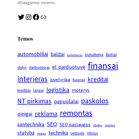
džiaugsmus visiems.
Twitter
Instagram
Facebook
Link
Temos
automobiliai
baldai
butai
buhalterija
buhalteriai
finansai
el. parduotuvė
dalys
darbuotojai
interjeras
kreditai
juvelyrika
Kaunas
logistika
moterys
kreditas
langai
paskolos
NT pirkimas
papuošalai
remontas
reklama
pinigai
SEO
santechnika
SEO paslaugos
skolos
spintos
statyba
technika
vestuvės
Vilnius
stogas