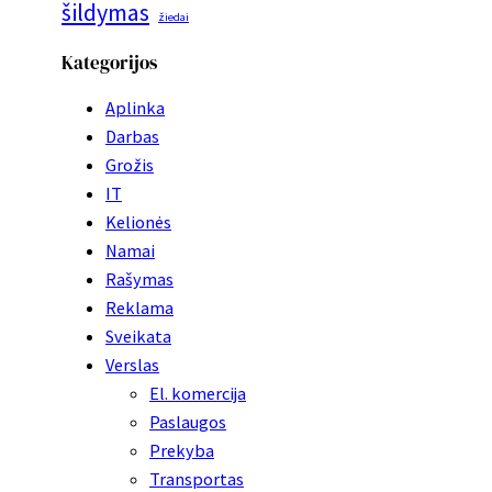
šildymas
žiedai
Kategorijos
Aplinka
Darbas
Grožis
IT
Kelionės
Namai
Rašymas
Reklama
Sveikata
Verslas
El. komercija
Paslaugos
Prekyba
Transportas